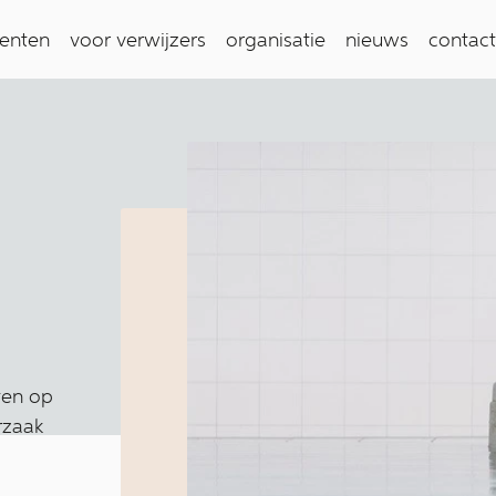
ienten
voor verwijzers
organisatie
nieuws
contact
hten op
rzaak