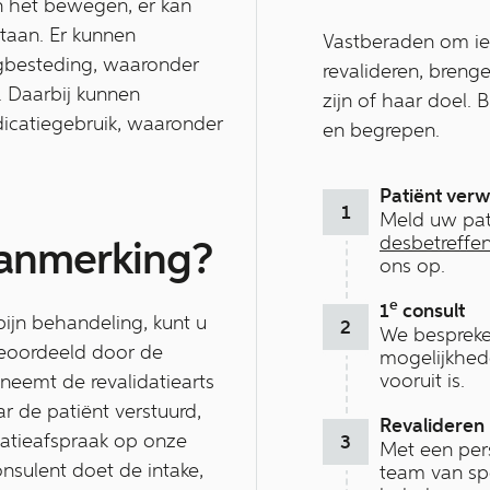
n het bewegen, er kan
taan. Er kunnen
Vastberaden om ied
agbesteding, waaronder
revalideren, breng
. Daarbij kunnen
zijn of haar doel. 
dicatiegebruik, waaronder
en begrepen.
Patiënt verw
Meld uw pat
desbetreffen
aanmerking?
ons op.
e
1
consult
ijn behandeling, kunt u
We bespreke
eoordeeld door de
mogelijkhed
vooruit is.
 neemt de revalidatiearts
r de patiënt verstuurd,
Revalideren 
atieafspraak op onze
Met een per
onsulent doet de intake,
team van spe