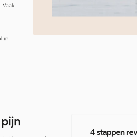
p. Vaak
l in
pijn
4 stappen rev