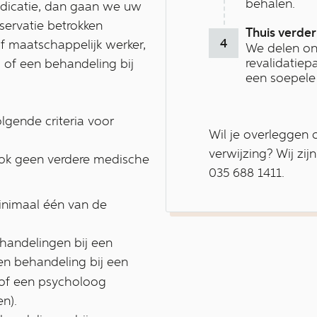
behalen.
 indicatie, dan gaan we uw
bservatie betrokken
Thuis verder
f maatschappelijk werker,
We delen on
revalidatiep
s of een behandeling bij
een soepele
gende criteria voor
Wil je overleggen 
verwijzing? Wij zij
 ook geen verdere medische
035 688 1411.
inimaal één van de
handelingen bij een
n behandeling bij een
 of een psycholoog
n).