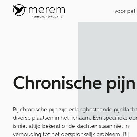
voor pat
Ch­ron­isc­he ­pij­n
Bij chronische pijn zijn er langbestaande pijnklac
diverse plaatsen in het lichaam. Een specifieke oo
is niet altijd bekend of de klachten staan niet in
verhouding tot het oorspronkelijk probleem. Bij