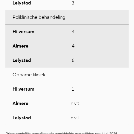
Lelystad
3
Poliklinische behandeling
Hilversum
4
Almere
4
Lelystad
6
Opname kliniek
Hilversum
1
Almere
n.v.t.
Lelystad
n.v.t.
Driemaandelijks gerealiseerde gemiddelde wachttijden per 1 juli 2026