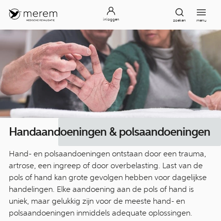
inloggen
zoeken
menu
Ha­nda­and­oen­ing­en ­& p­ols­aan­doe­nin­gen
Hand- en polsaandoeningen ontstaan door een trauma,
artrose, een ingreep of door overbelasting. Last van de
pols of hand kan grote gevolgen hebben voor dagelijkse
handelingen. Elke aandoening aan de pols of hand is
uniek, maar gelukkig zijn voor de meeste hand- en
polsaandoeningen inmiddels adequate oplossingen.