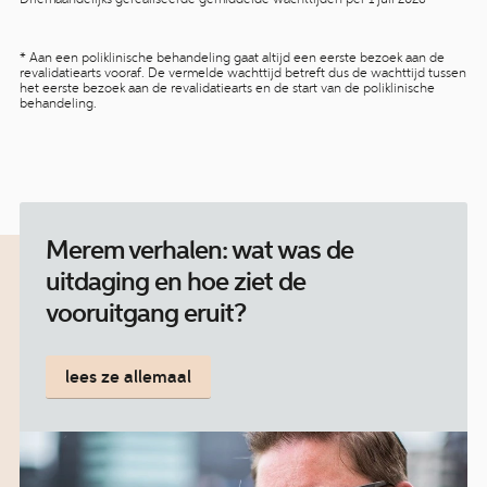
* Aan een poliklinische behandeling gaat altijd een eerste bezoek aan de
revalidatiearts vooraf. De vermelde wachttijd betreft dus de wachttijd tussen
het eerste bezoek aan de revalidatiearts en de start van de poliklinische
behandeling.
Merem verhalen: wat was de
uitdaging en hoe ziet de
vooruitgang eruit?
lees ze allemaal