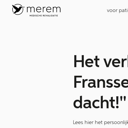
voor pat
Het ver
Fransse
dacht!''
Lees hier het persoonli