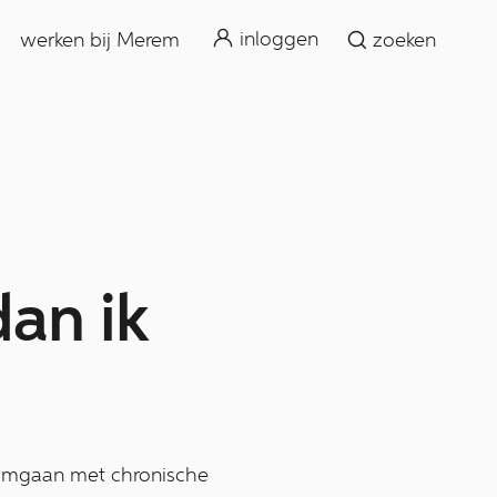
zoeken
inloggen
werken bij Merem
zoeken
dan ik
t omgaan met chronische