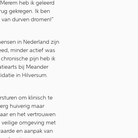
m Merem heb ik geleerd
rug gekregen. Ik ben
 van durven dromen!”
 mensen in Nederland zijn
eed, minder actief was
chronische pijn heb ik
atiearts bij Meander
datie in Hilversum.
rsturen om klinisch te
 erg huiverig maar
baar en het vertrouwen
n veilige omgeving met
waarde en aanpak van