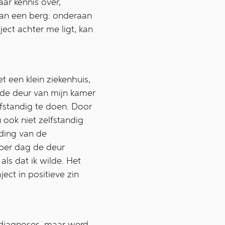
aar kennis over,
 van een berg: onderaan
ect achter me ligt, kan
 een klein ziekenhuis,
 de deur van mijn kamer
lfstandig te doen. Door
 ook niet zelfstandig
iding van de
 per dag de deur
als dat ik wilde. Het
ect in positieve zin
e diagnoses, maar werd