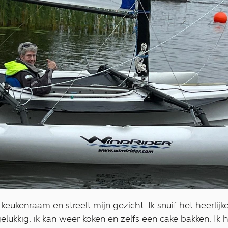
keukenraam en streelt mijn gezicht. Ik snuif het heerlij
lukkig: ik kan weer koken en zelfs een cake bakken. Ik h