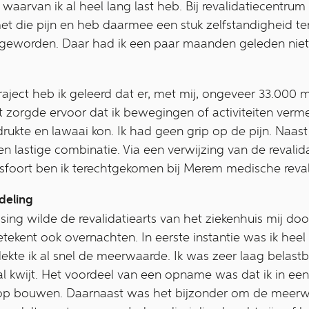
 waarvan ik al heel lang last heb. Bij revalidatiecentru
t die pijn en heb daarmee een stuk zelfstandigheid te
 geworden. Daar had ik een paar maanden geleden niet
traject heb ik geleerd dat er, met mij, ongeveer 33.000
t zorgde ervoor dat ik bewegingen of activiteiten verm
ukte en lawaai kon. Ik had geen grip op de pijn. Naast 
en lastige combinatie. Via een verwijzing van de revalid
oort ben ik terechtgekomen bij Merem medische revali
ndeling
ssing wilde de revalidatiearts van het ziekenhuis mij doo
etekent ook overnachten. In eerste instantie was ik heel
ekte ik al snel de meerwaarde. Ik was zeer laag belast
al kwijt. Het voordeel van een opname was dat ik in ee
n op bouwen. Daarnaast was het bijzonder om de meer