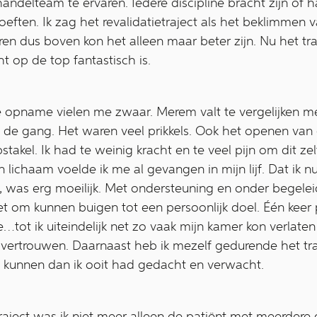
handelteam te ervaren. Iedere discipline bracht zijn of h
ften. Ik zag het revalidatietraject als het beklimmen
en dus boven kon het alleen maar beter zijn. Nu het traj
ht op de top fantastisch is.
 opname vielen me zwaar. Merem valt te vergelijken met
p de gang. Het waren veel prikkels. Ook het openen van
takel. Ik had te weinig kracht en te veel pijn om dit ze
lichaam voelde ik me al gevangen in mijn lijf. Dat ik nu
, was erg moeilijk. Met ondersteuning en onder begele
et om kunnen buigen tot een persoonlijk doel. Één keer
tot ik uiteindelijk net zo vaak mijn kamer kon verlaten 
vertrouwen. Daarnaast heb ik mezelf gedurende het traj
te kunnen dan ik ooit had gedacht en verwacht.
etraject was ik niet meer alleen de patiënt met meerder