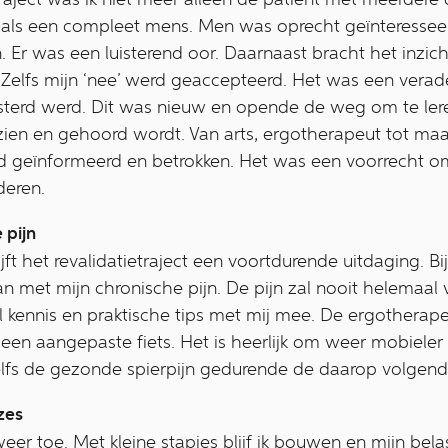
 als een compleet mens. Men was oprecht geïnteresseer
. Er was een luisterend oor. Daarnaast bracht het inz
. Zelfs mijn ‘nee’ werd geaccepteerd. Het was een vera
sterd werd. Dit was nieuw en opende de weg om te leren 
gezien en gehoord wordt. Van arts, ergotherapeut tot ma
ed geïnformeerd en betrokken. Het was een voorrecht o
deren.
 pijn
ijft het revalidatietraject een voortdurende uitdaging. B
 met mijn chronische pijn. De pijn zal nooit helemaal 
 kennis en praktische tips met mij mee. De ergotherap
en aangepaste fiets. Het is heerlijk om weer mobieler 
Zelfs de gezonde spierpijn gedurende de daarop volgend
zes
er toe. Met kleine stapjes blijf ik bouwen en mijn bela