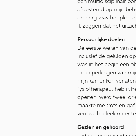
een multidisciplinair be
afgestemd op mijn behoe
de berg was het ploeter
ik zeggen dat het uitzic
Persoonlijke doelen
De eerste weken van de
inclusief de geluiden o
was in het begin een obs
de beperkingen van mijn 
mijn kamer kon verlaten
fysiotherapeut heb ik h
openen, werd twee, drie…
maakte me trots en gaf 
verrast. Ik bleek meer 
Gezien en gehoord
Tijdens mijn revalidati