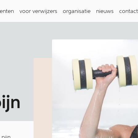
ienten
voor verwijzers
organisatie
nieuws
contact
j­n
pijn