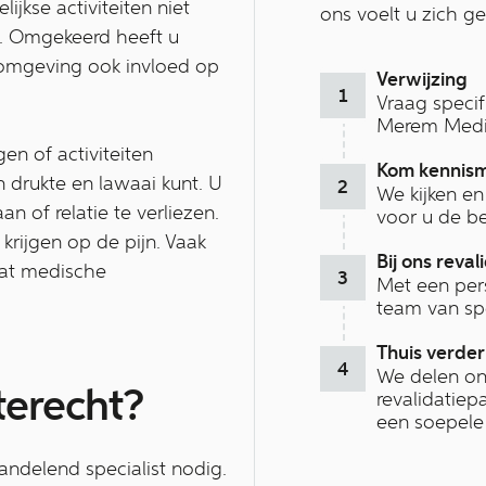
jkse activiteiten niet
ons voelt u zich g
ven. Omgekeerd heeft u
 omgeving ook invloed op
Verwijzing
Vraag specif
Merem Medis
en of activiteiten
Kom kennis
 drukte en lawaai kunt. U
We kijken en
 of relatie te verliezen.
voor u de be
krijgen op de pijn. Vaak
Bij ons reval
dat medische
Met een per
team van spe
Thuis verder
We delen on
terecht?
revalidatiep
een soepele
andelend specialist nodig.