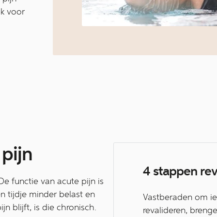
ak voor
pijn
4 stappen rev
De functie van acute pijn is
n tijdje minder belast en
Vastberaden om ied
n blijft, is die chronisch.
revalideren, brenge