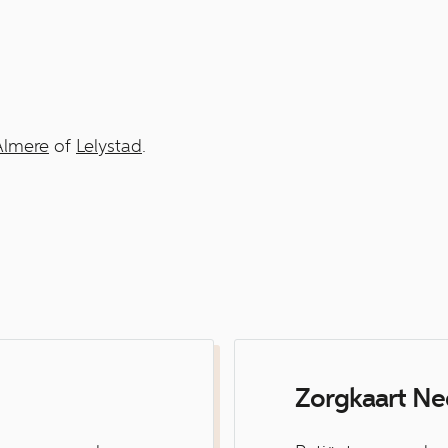
lmere
of
Lelystad
.
Zorgkaart Ne