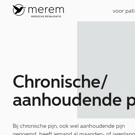
voor pat
Ch­ron­isc­he/
aanhoudende ­pi
Bij chronische pijn, ook wel aanhoudende pijn
genoemd, heeft iemand al maanden- of jarenlang 