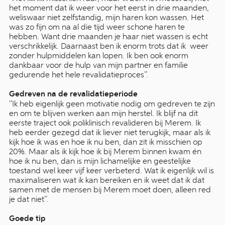
het moment dat ik weer voor het eerst in drie maanden,
weliswaar niet zelfstandig, mijn haren kon wassen. Het
was zo fijn om na al die tijd weer schone haren te
hebben. Want drie maanden je haar niet wassen is echt
verschrikkelijk. Daarnaast ben ik enorm trots dat ik weer
zonder hulpmiddelen kan lopen. Ik ben ook enorm
dankbaar voor de hulp van mijn partner en familie
gedurende het hele revalidatieproces’’.
Gedreven na de revalidatieperiode
‘’Ik heb eigenlijk geen motivatie nodig om gedreven te zijn
en om te blijven werken aan mijn herstel. Ik blijf na dit
eerste traject ook poliklinisch revalideren bij Merem. Ik
heb eerder gezegd dat ik liever niet terugkijk, maar als ik
kijk hoe ik was en hoe ik nu ben, dan zit ik misschien op
20%. Maar als ik kijk hoe ik bij Merem binnen kwam én
hoe ik nu ben, dan is mijn lichamelijke en geestelijke
toestand wel keer vijf keer verbeterd. Wat ik eigenlijk wil is
maximaliseren wat ik kan bereiken en ik weet dat ik dat
samen met de mensen bij Merem moet doen, alleen red
je dat niet’’.
Goede tip