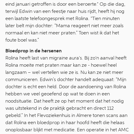
eind januari getroffen is door een beroerte." Op die dag,
terwijl Edwin van een feestje naar huis rijdt, heeft hij nog
een laatste telefoongesprek met Rolina. "Tien minuten
later belt mijn dochter: “Mama reageert niet meer zoals
normaal en kan niet meer praten.” Toen wist ik dat het
foute boel was.”
Bloedprop in de hersenen
Rolina heeft last van migraine aura's. Bij zo'n aanval heeft
Rolina moeite met praten maar kan ze - hoewel heel
langzaam – wel vertellen wie ze is. Nu kan ze niet meer
communiceren. Edwin’s dochter handelt adequaat: “Mijn
dochter is echt een held. Door de aandoening van Rolina
hebben we veel geoefend op wat te doen in een
noodsituatie. Dat heeft ze op het moment dat het nodig
was uitstekend in de praktijk gebracht en direct 112
gebeld.” In het Flevoziekenhuis in Almere tonen scans aan
dat Rolina een bloedprop in haar hoofd heeft die helaas
onoplosbaar blijkt met medicatie. Een operatie in het AMC