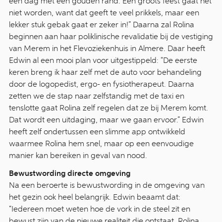
een dag met een gouden rand. Een groots feest gaat het
niet worden, want dat geeft te veel prikkels, maar een
lekker stuk gebak gaat er zeker in!” Daarna zal Rolina
beginnen aan haar poliklinische revalidatie bij de vestiging
van Merem in het Flevoziekenhuis in Almere. Daar heeft
Edwin al een mooi plan voor uitgestippeld: “De eerste
keren breng ik haar zelf met de auto voor behandeling
door de logopedist, ergo- en fysiotherapeut. Daarna
zetten we de stap naar zelfstandig met de taxi en
tenslotte gaat Rolina zelf regelen dat ze bij Merem komt.
Dat wordt een uitdaging, maar we gaan ervoor.” Edwin
heeft zelf ondertussen een slimme app ontwikkeld
waarmee Rolina hem snel, maar op een eenvoudige
manier kan bereiken in geval van nood.
Bewustwording directe omgeving
Na een beroerte is bewustwording in de omgeving van
het gezin ook heel belangrijk. Edwin beaamt dat:
“Iedereen moet weten hoe de vork in de steel zit en
bewust zijn van de nieuwe realiteit die ontstaat. Rolina