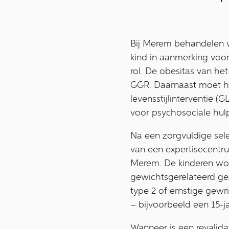
Bij Merem behandelen w
kind in aanmerking voor 
rol. De obesitas van he
GGR. Daarnaast moet h
levensstijlinterventie (
voor psychosociale hul
Na een zorgvuldige sel
van een expertisecentru
Merem. De kinderen word
gewichtsgerelateerd gez
type 2 of ernstige gew
– bijvoorbeeld een 15-j
Wanneer is een revalida