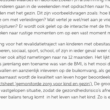
kinderen gaan in de weekenden met opdrachten naar hu
n met het gezin. Dit zijn voorbeeldvragen zoals: hoe b
om met verleidingen? Wat vertel je wel/niet aan je vr
jsturen? Er wordt ook gelet op de interactie met de thu
eken naar rustige momenten om op een vast moment met
g voor het revalidatietraject van kinderen met obesitas
peren, sociaal, sport, school, of zijn in ieder geval we
ier ook altijd nametingen naar na 12 maanden. Het lijkt
uis jarenlang een toename was van de BMI, is het mooi d
llen en aanzienlijk inleveren op de buikomvang, als g
Daarnaast wordt de kwaliteit van leven hoger beoordeel
ctsheet ‘gemonitorde zorg voor kind en gezin’).
De groot
vastgelopen situatie, zodat de gezondheidsrisico’s af
eer balans terug komt in het leven van het kind. Zo is e