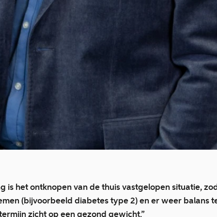
g is het ontknopen van de thuis vastgelopen situatie, zo
emen (bijvoorbeeld diabetes type 2) en er weer balans t
p termijn zicht op een gezond gewicht.”