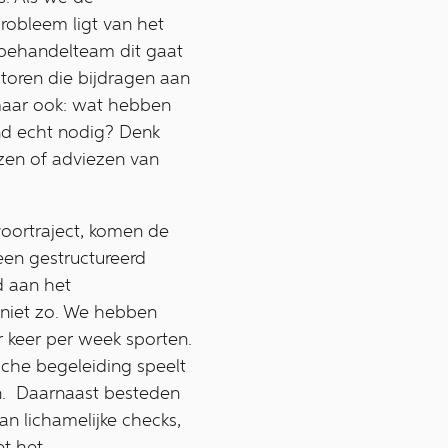
obleem ligt van het
-behandelteam dit gaat
ctoren die bijdragen aan
 maar ook: wat hebben
ind echt nodig? Denk
zen of adviezen van
voortraject, komen de
 een gestructureerd
 aan het
s niet zo. We hebben
 keer per week sporten.
ische begeleiding speelt
en. Daarnaast besteden
n lichamelijke checks,
et het