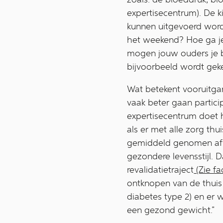
expertisecentrum). De 
kunnen uitgevoerd worde
het weekend? Hoe ga je 
mogen jouw ouders je bi
bijvoorbeeld wordt gek
Wat betekent vooruitgan
vaak beter gaan partici
expertisecentrum doet h
als er met alle zorg th
gemiddeld genomen afva
gezondere levensstijl. 
revalidatietraject
(Zie fa
ontknopen van de thuis 
diabetes type 2) en er w
een gezond gewicht.”