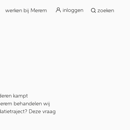
zoeken
inloggen
werken bij Merem
zoeken
nderen kampt
Merem behandelen wij
datietraject? Deze vraag