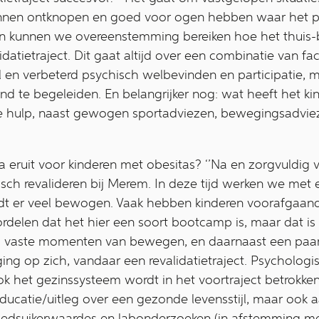
unnen ontknopen en goed voor ogen hebben waar het pr
dan kunnen we overeenstemming bereiken hoe het thuis
datietraject. Dit gaat altijd over een combinatie van fa
l en verbeterd psychisch welbevinden en participatie,
d te begeleiden. En belangrijker nog: wat heeft het k
e hulp, naast gewogen sportadviezen, bewegingsadvie
eruit voor kinderen met obesitas? ‘’Na en zorgvuldig 
nisch revalideren bij Merem. In deze tijd werken we met
 er veel bewogen. Vaak hebben kinderen voorafgaand
oordelen dat het hier een soort bootcamp is, maar dat i
s vaste momenten van bewegen, en daarnaast een paar
aging op zich, vandaar een revalidatietraject. Psycholog
ook het gezinssysteem wordt in het voortraject betrokk
catie/uitleg over een gezonde levensstijl, maar ook aa
loedsuikerwaardes en labonderzoeken (in afstemming m