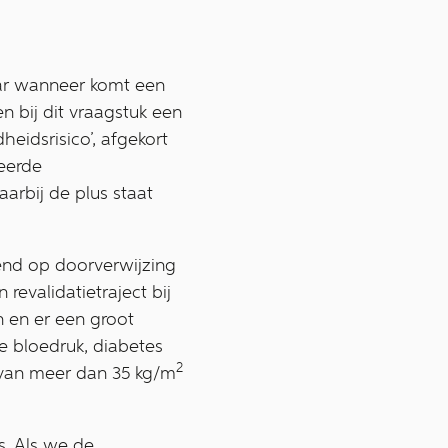
aar wanneer komt een
en bij dit vraagstuk een
eidsrisico’, afgekort
eerde
aarbij de plus staat
end op doorverwijzing
evalidatietraject bij
n en er een groot
e bloedruk, diabetes
2
 van meer dan 35 kg/m
s. Als we de