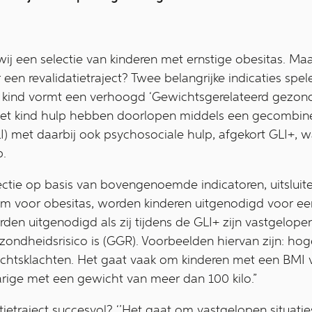
ij een selectie van kinderen met ernstige obesitas. M
een revalidatietraject? Twee belangrijke indicaties spel
t kind vormt een verhoogd ‘Gewichtsgerelateerd gezondh
et kind hulp hebben doorlopen middels een gecombin
GLI) met daarbij ook psychosociale hulp, afgekort GLI+, w
p.
ectie op basis van bovengenoemde indicatoren, uitsluit
m voor obesitas, worden kinderen uitgenodigd voor een r
en uitgenodigd als zij tijdens de GLI+ zijn vastgelope
ondheidsrisico is (GGR). Voorbeelden hiervan zijn: hog
richtsklachten. Het gaat vaak om kinderen met een BMI
arige met een gewicht van meer dan 100 kilo.”
tietraject succesvol? ‘’Het gaat om vastgelopen situatie