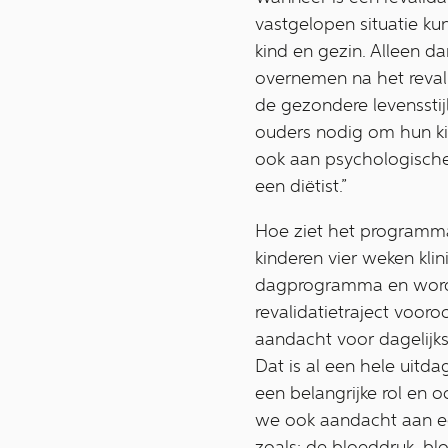
vastgelopen situatie k
kind en gezin. Alleen 
overnemen na het revali
de gezondere levensstij
ouders nodig om hun kin
ook aan psychologisch
een diëtist.”
Hoe ziet het programma 
kinderen vier weken kli
dagprogramma en wordt
revalidatietraject voor
aandacht voor dagelijk
Dat is al een hele uitd
een belangrijke rol en 
we ook aandacht aan edu
zoals: de bloeddruk, b