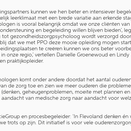
kingspartners kunnen we hen beter en intensiever begel
elijk leerklimaat met een brede variatie aan erkende st
logen is vooral belangrijk omdat we onze cliënten van
ndersteuning en begeleiding willen blijven bieden’, legt
g tot gezondheidszorgpsycholoog wordt verzorgd doo
g blij dat we met PPO deze mooie opleiding mogen star
eidingsplaatsen te creëren kunnen we ons beter voorb
n onze regio,’ vertellen Danielle Groenewoud en Lindy
 praktijkopleider.
hologen komt onder andere doordat het aantal ouderen
 van de zorg toe en zien we meer ouderen die proble
e (denken, geheugenproblemen, moeite met plannen en 
e aandacht van medische zorg naar aandacht voor welz
cieGroup en procesbegeleider: ‘In Flevoland denken én
trots op zijn. Dit initiatief is voor vele ouderenzorgor