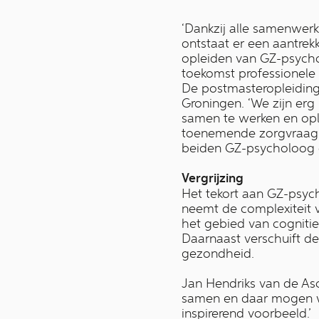
‘Dankzij alle samenwer
ontstaat er een aantrekk
opleiden van GZ-psycho
toekomst professionele o
De postmasteropleidin
Groningen. ‘We zijn er
samen te werken en opl
toenemende zorgvraag i
beiden GZ-psycholoog en
Vergrijzing
Het tekort aan GZ-psyc
neemt de complexiteit
het gebied van cogniti
Daarnaast verschuift d
gezondheid.
Jan Hendriks van de As
samen en daar mogen we 
inspirerend voorbeeld.’