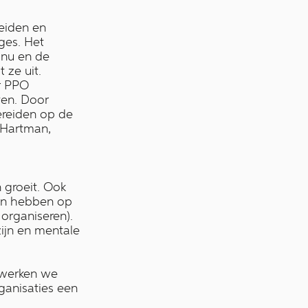
eiden en
ages. Het
 nu en de
 ze uit.
r PPO
ten. Door
ereiden op de
 Hartman,
 groeit. Ook
men hebben op
organiseren).
ijn en mentale
 werken we
ganisaties een