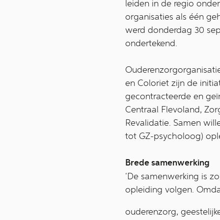
leiden in de regio ond
organisaties als één g
werd donderdag 30 sep
ondertekend.
Ouderenzorgorganisati
en Coloriet zijn de ini
gecontracteerde en geï
Centraal Flevoland, Z
Revalidatie. Samen wille
tot GZ-psycholoog) opl
Brede samenwerking
‘De samenwerking is zo
opleiding volgen. Omd
ouderenzorg, geestelijk