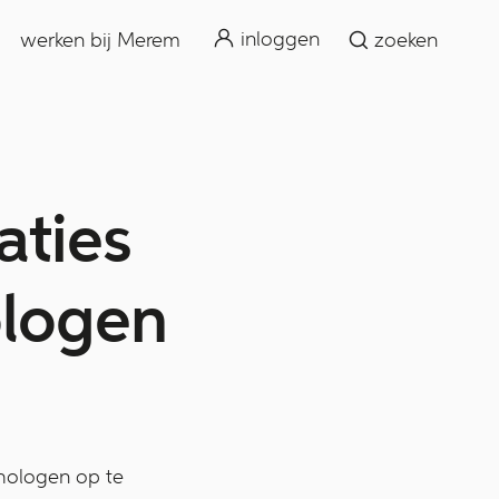
zoeken
inloggen
werken bij Merem
zoeken
aties
ologen
hologen op te