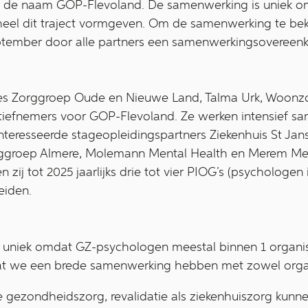
er de naam GOP-Flevoland. De samenwerking is uniek 
eheel dit traject vormgeven. Om de samenwerking te be
tember door alle partners een samenwerkingsovereen
es Zorggroep Oude en Nieuwe Land, Talma Urk, Woonz
tiatiefnemers voor GOP-Flevoland. Ze werken intensief 
nteresseerde stageopleidingspartners Ziekenhuis St Jan
orggroep Almere, Molemann Mental Health en Merem M
n zij tot 2025 jaarlijks drie tot vier PIOG’s (psychologen
eiden.
 uniek omdat GZ-psychologen meestal binnen 1 organi
at we een brede samenwerking hebben met zowel organ
e gezondheidszorg, revalidatie als ziekenhuiszorg kun