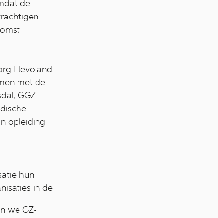
omdat de
krachtigen
komst
org Flevoland
samen met de
sdal, GGZ
edische
 in opleiding
satie hun
isaties in de
nen we GZ-