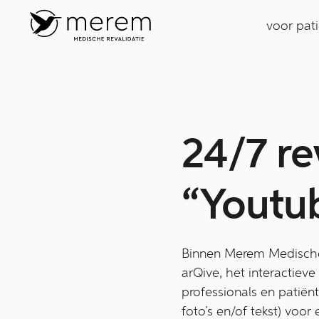
voor pat
24/7 re
“Youtub
Binnen Merem Medische 
arQive, het interactie
professionals en patiën
foto’s en/of tekst) voo