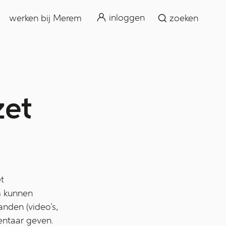
zoeken
inloggen
werken bij Merem
zoeken
zet
t
m kunnen
nden (video’s,
entaar geven.