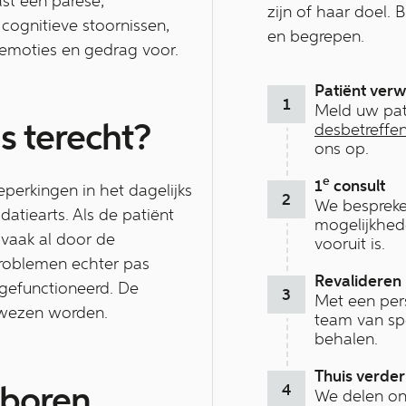
ast een parese,
zijn of haar doel. 
ognitieve stoornissen,
en begrepen.
 emoties en gedrag voor.
Patiënt verw
Meld uw pat
ns terecht?
desbetreffen
ons op.
e
1
consult
eperkingen in het dagelijks
We bespreke
atiearts. Als de patiënt
mogelijkhed
s vaak al door de
vooruit is.
problemen echter pas
Revalideren 
t gefunctioneerd. De
Met een per
erwezen worden.
team van spe
behalen.
Thuis verder
eboren
We delen on