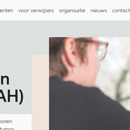
ienten
voor verwijzers
organisatie
nieuws
contact
en
AH)
eboren
ntumor,