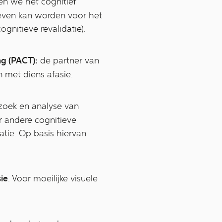
n we het cognitief
geven kan worden voor het
gnitieve revalidatie).
ng (PACT):
de partner van
n met diens afasie.
zoek en analyse van
r andere cognitieve
tie. Op basis hiervan
ie
. Voor moeilijke visuele