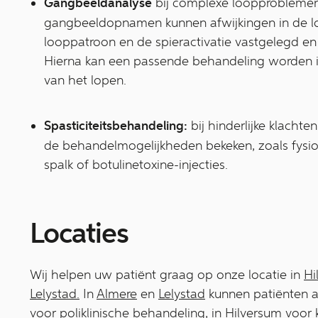
Gangbeeldanalyse
bij complexe loopproblemen
gangbeeldopnamen kunnen afwijkingen in de l
looppatroon en de spieractivatie vastgelegd e
Hierna kan een passende behandeling worden in
van het lopen.
Spasticiteitsbehandeling:
bij hinderlijke klachte
de behandelmogelijkheden bekeken, zoals fysiot
spalk of botulinetoxine-injecties.
Locaties
Wij helpen uw patiënt graag op onze locatie in
Hi
Lelystad.
In
Almere
en
Lelystad
kunnen patiënten a
voor poliklinische behandeling, in Hilversum voor k