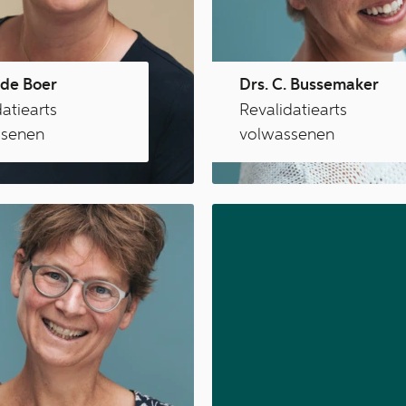
 de Boer
Drs. C. Bussemaker
atiearts
Revalidatiearts
ssenen
volwassenen