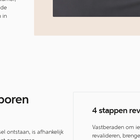
 de
 in
boren
4 stappen rev
Vastberaden om ied
 ontstaan, is afhankelijk
revalideren, breng