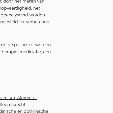
: door het maken van
oopvaardigheid, het
n geanalyseerd worden.
gesteld ter verbetering
n door spasticiteit worden
herapie, mediciatie, een
lversum, Almere of
lleen terecht
linische en poliklinische