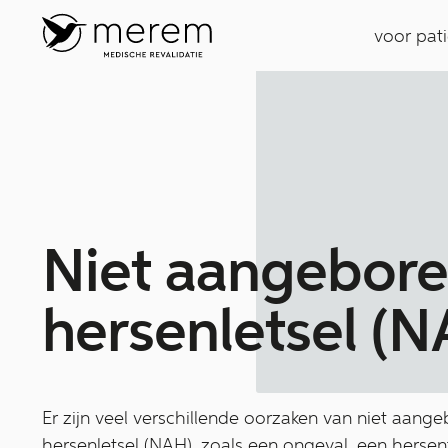
voor pat
Niet aangebor
hersenletsel (N
Er zijn veel verschillende oorzaken van niet aang
hersenletsel (NAH), zoals een ongeval, een herse