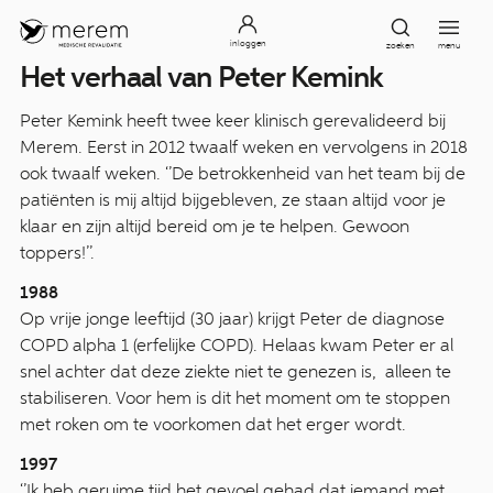
inloggen
zoeken
menu
Het verhaal van Peter Kemink
Peter Kemink heeft twee keer klinisch gerevalideerd bij
Merem. Eerst in 2012 twaalf weken en vervolgens in 2018
ook twaalf weken. ‘’De betrokkenheid van het team bij de
patiënten is mij altijd bijgebleven, ze staan altijd voor je
klaar en zijn altijd bereid om je te helpen. Gewoon
toppers!’’.
1988
Op vrije jonge leeftijd (30 jaar) krijgt Peter de diagnose
COPD alpha 1 (erfelijke COPD). Helaas kwam Peter er al
snel achter dat deze ziekte niet te genezen is, alleen te
stabiliseren. Voor hem is dit het moment om te stoppen
met roken om te voorkomen dat het erger wordt.
1997
‘’Ik heb geruime tijd het gevoel gehad dat iemand met