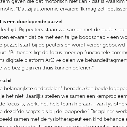
 stem geven die dat motorisch niet kan - dat is waarom 
otie. "Dat zij autonomie ervaren: 'Ik mag zelf beslissen
et is een doorlopende puzzel
 leeftijd. Bij peuters staan we samen met de ouders aan 
laten ervaren dat ze met een talige boodschap - een wo
De puzzel start bij de peuters en wordt verder gebouwd 
e uit. "Bij tieners ligt de focus meer op functionele com
ons digitale platform ArQive delen we behandelfragmen
 we bezig zijn en thuis kunnen oefenen.”
schil
 belangrijkste onderdelen", benadrukken beide logopedi
 je het niet. Jaarlijks stellen we samen een kernproble
de focus is, werkt het hele team hieraan - van fysiother
e dezelfde scripts als bij de logopedie.” Disciplines w
rbeeld samen met de fysiotherapeut een kind behandel
 die de oogbesturing voor de spraakcomputer verbetert"