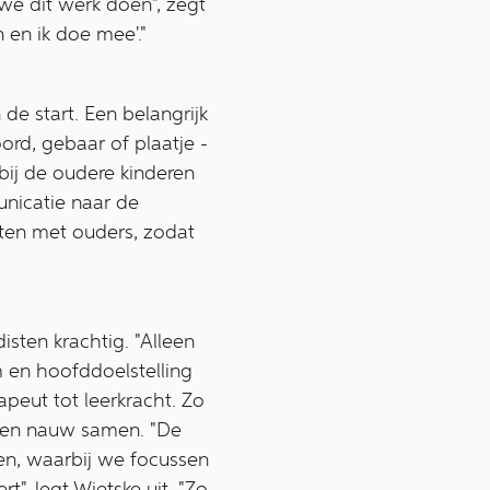
we dit werk doen", zegt
 en ik doe mee'."
de start. Een belangrijk
ord, gebaar of plaatje -
bij de oudere kinderen
municatie naar de
ten met ouders, zodat
sten krachtig. "Alleen
em en hoofddoelstelling
apeut tot leerkracht. Zo
erken nauw samen. "De
en, waarbij we focussen
, legt Wietske uit. "Zo