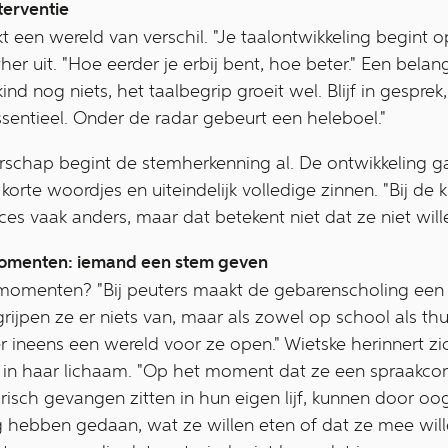
terventie
t een wereld van verschil. "Je taalontwikkeling begint
her uit. "Hoe eerder je erbij bent, hoe beter." Een bela
ind nog niets, het taalbegrip groeit wel. Blijf in gesprek,
essentieel. Onder de radar gebeurt een heleboel."
rschap begint de stemherkenning al. De ontwikkeling ga
 korte woordjes en uiteindelijk volledige zinnen. "Bij de 
es vaak anders, maar dat betekent niet dat ze niet wil
omenten: iemand een stem geven
omenten? "Bij peuters maakt de gebarenscholing een w
egrijpen ze er niets van, maar als zowel op school als t
r ineens een wereld voor ze open." Wietske herinnert zi
t in haar lichaam. "Op het moment dat ze een spraakco
isch gevangen zitten in hun eigen lijf, kunnen door oo
ag hebben gedaan, wat ze willen eten of dat ze mee wi