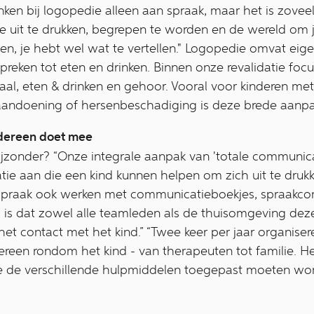
n bij logopedie alleen aan spraak, maar het is zoveel m
e uit te drukken, begrepen te worden en de wereld om j
en, je hebt wel wat te vertellen." Logopedie omvat eigen
reken tot eten en drinken. Binnen onze revalidatie fo
aal, eten & drinken en gehoor. Vooral voor kinderen me
andoening of hersenbeschadiging is deze brede aanpak
edereen doet mee
zonder? “Onze integrale aanpak van 'totale communicat
 aan die een kind kunnen helpen om zich uit te drukken"
spraak ook werken met communicatieboekjes, spraakco
rbij is dat zowel alle teamleden als de thuisomgeving 
 het contact met het kind.” “Twee keer per jaar organise
reen rondom het kind - van therapeuten tot familie. Het
 de verschillende hulpmiddelen toegepast moeten wor