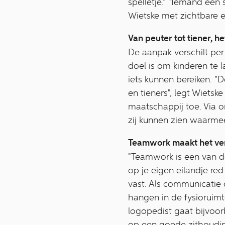
spelletje." "Iemand een
Wietske met zichtbare em
Van peuter tot tiener, h
De aanpak verschilt per
doel is om kinderen te 
iets kunnen bereiken. "
en tieners", legt Wietsk
maatschappij toe. Via 
zij kunnen zien waarmee
Teamwork maakt het ver
"Teamwork is een van de
op je eigen eilandje red
vast. Als communicatie 
hangen in de fysioruimt
logopedist gaat bijvoo
op een goede zithouding