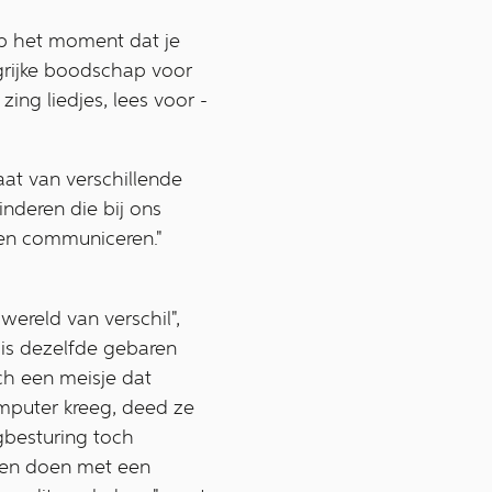
 op het moment dat je
ngrijke boodschap voor
 zing liedjes, lees voor -
at van verschillende
kinderen die bij ons
len communiceren."
ereld van verschil",
huis dezelfde gebaren
ch een meisje dat
mputer kreeg, deed ze
gbesturing toch
llen doen met een