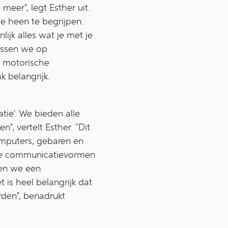
eer", legt Esther uit.
e heen te begrijpen.
lijk alles wat je met je
cussen we op
t motorische
 belangrijk.
ie'. We bieden alle
, vertelt Esther. “Dit
mputers, gebaren en
deze communicatievormen
ren we een
 is heel belangrijk dat
den", benadrukt