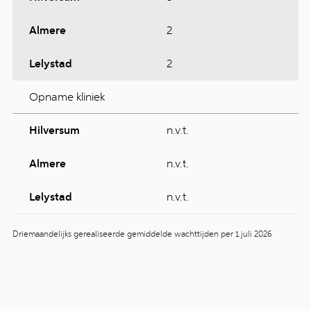
Almere
2
Lelystad
2
Opname kliniek
Hilversum
n.v.t.
Almere
n.v.t.
Lelystad
n.v.t.
Driemaandelijks gerealiseerde gemiddelde wachttijden per 1 juli 2026