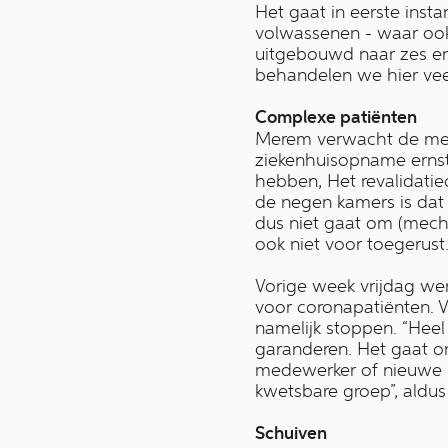
Het gaat in eerste insta
volwassenen - waar ook 
uitgebouwd naar zes en
behandelen we hier vee
Complexe patiënten
Merem verwacht de meer
ziekenhuisopname ernst
hebben, Het revalidatie
de negen kamers is dat 
dus niet gaat om (mecha
ook niet voor toegerust.
Vorige week vrijdag wer
voor coronapatiënten. 
namelijk stoppen. “Hee
garanderen. Het gaat o
medewerker of nieuwe p
kwetsbare groep”, aldus 
Schuiven