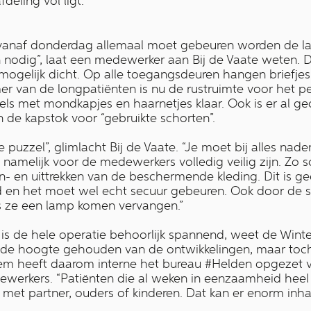
deling vol ligt.”
 vanaf donderdag allemaal moet gebeuren worden de la
en nodig”, laat een medewerker aan Bij de Vaate weten.
l mogelijk dicht. Op alle toegangsdeuren hangen briefjes
 van de longpatiënten is nu de rustruimte voor het pe
els met mondkapjes en haarnetjes klaar. Ook is er al g
 de kapstok voor “gebruikte schorten”.
le puzzel”, glimlacht Bij de Vaate. “Je moet bij alles na
 namelijk voor de medewerkers volledig veilig zijn. Zo 
n- en uittrekken van de beschermende kleding. Dit is ge
nd en het moet wel echt secuur gebeuren. Ook door d
ls ze een lamp komen vervangen.”
s de hele operatie behoorlijk spannend, weet de Winte
 de hoogte gehouden van de ontwikkelingen, maar toch 
em heeft daarom interne het bureau #Helden opgezet 
werkers. “Patiënten die al weken in eenzaamheid heel e
et partner, ouders of kinderen. Dat kan er enorm inha