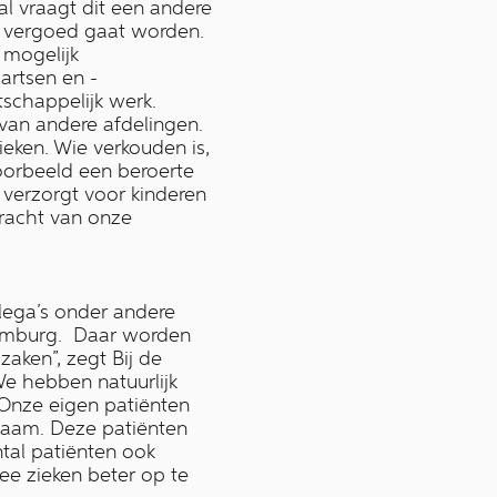
l vraagt dit een andere
es vergoed gaat worden.
 mogelijk
gartsen en -
schappelijk werk.
van andere afdelingen.
eken. Wie verkouden is,
voorbeeld een beroerte
verzorgt voor kinderen
kracht van onze
lega’s onder andere
 Limburg. Daar worden
aken”, zegt Bij de
We hebben natuurlijk
 Onze eigen patiënten
edzaam. Deze patiënten
tal patiënten ook
e zieken beter op te