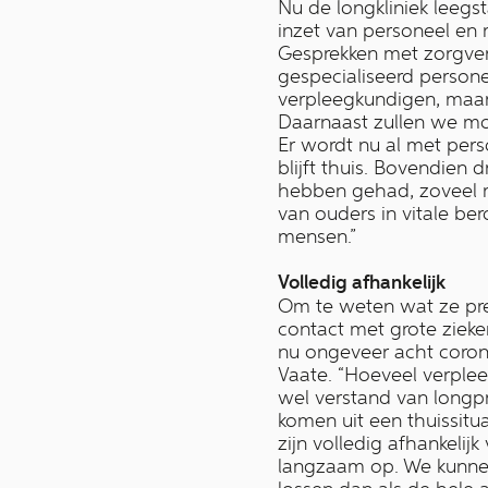
Nu de longkliniek leegs
inzet van personeel en 
Gesprekken met zorgverz
gespecialiseerd personee
verpleegkundigen, maar
Daarnaast zullen we mo
Er wordt nu al met per
blijft thuis. Bovendien
hebben gehad, zoveel m
van ouders in vitale b
mensen.”
Volledig afhankelijk
Om te weten wat ze pre
contact met grote ziek
nu ongeveer acht coron
Vaate. “Hoeveel verple
wel verstand van longp
komen uit een thuissitua
zijn volledig afhankel
langzaam op. We kunnen