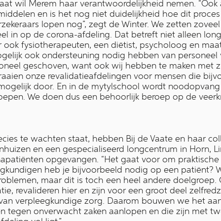
taat wil Merem haar verantwoordelijkheid nemen. “Ook a
middelen en is het nog niet duidelijkheid hoe dit proc
ekeraars lopen nog”, zegt de Winter. We zetten zoveel
l in op de corona-afdeling. Dat betreft niet alleen lon
 ook fysiotherapeuten, een diëtist, psycholoog en maat
gelijk ook ondersteuning nodig hebben van personeel 
soneel geschoven, want ook wij hebben te maken met zi
 draaien onze revalidatieafdelingen voor mensen die bij
ogelijk door. En in de mytylschool wordt noodopvang 
eroepen. We doen dus een behoorlijk beroep op de veer
cies te wachten staat, hebben Bij de Vaate en haar col
enhuizen en een gespecialiseerd longcentrum in Horn,
apatiënten opgevangen. “Het gaat voor om praktische z
egkundigen heb je bijvoorbeeld nodig op een patiënt? 
roblemen, maar dit is toch een heel andere doelgroep.
tie, revalideren hier en zijn voor een groot deel zelfr
ijk van verpleegkundige zorg. Daarom bouwen we het aan
 tegen onverwacht zaken aanlopen en die zijn met twe