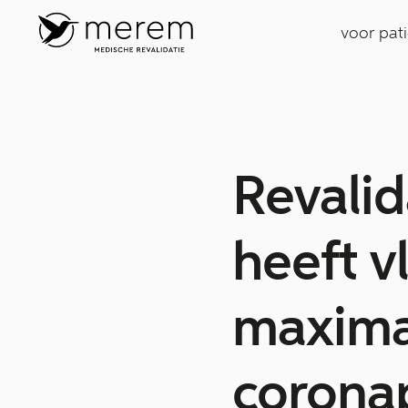
voor pat
Revali
heeft v
maximaa
corona