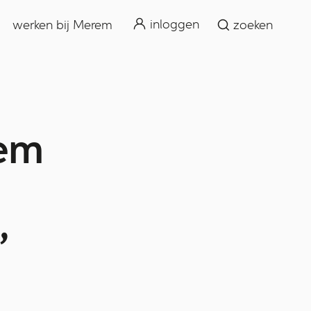
zoeken
inloggen
werken bij Merem
zoeken
rem
’