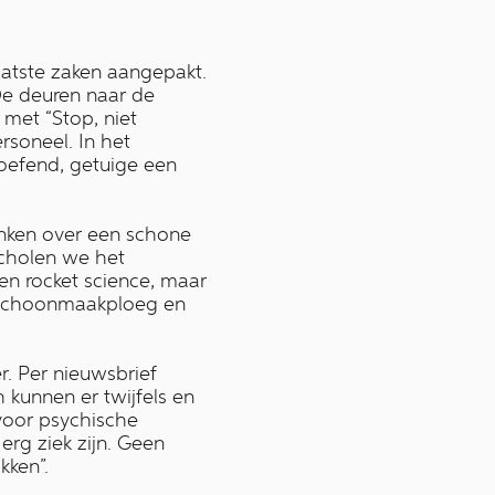
atste zaken aangepakt.
 De deuren naar de
 met “Stop, niet
rsoneel. In het
eoefend, getuige een
denken over een schone
scholen we het
en rocket science, maar
e schoonmaakploeg en
r. Per nieuwsbrief
kunnen er twijfels en
voor psychische
rg ziek zijn. Geen
kken”.