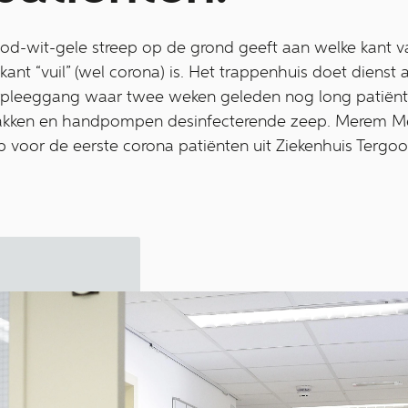
rood-wit-gele streep op de grond geeft aan welke kant
ant “vuil” (wel corona) is. Het trappenhuis doet dienst
erpleeggang waar twee weken geleden nog long patiën
bakken en handpompen desinfecterende zeep. Merem Me
 voor de eerste corona patiënten uit Ziekenhuis Tergo