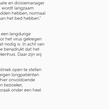
Vaate en divisiemanager
al wordt langzaam
 bedden hebben, normaal
aan het bed hebben.”
 een langdurige
or het virus gekregen
t nodig is. In acht van
te benadrukt dat het
enhuis. Daar zijn wij
iniek open te stellen
eigen longpatiënten
 hier onvoldoende
en bezoeker,
tbraak onder een heel