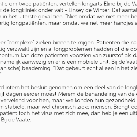
ntie om twee patiënten, vertellen longarts Eline bij de 
de longkliniek onder valt - Linsey de Winter. Dat aant
 in het uiterste geval tien. “Niet omdat we niet meer
rtig longpatiënten, maar omdat we net meer handjes 
 “complexe” zieken binnen te krijgen. Patiënten die na
ig verzwakt zijn en al longproblemen hadden of die do
centrum kan deze patiënten voorzien van zuurstof als da
namelijk aanwezig en er is een mobiele unit. Bij de Vaa
nische) beademing. “Dat gebeurt echt alleen in het ziek
”
d intern het besluit genomen om een deel van de longkl
Vijf dagen eerder moest Merem de behandeling van de 
l vervelend voor hen, maar we konden hun gezondheid
m stabiele, maar wel chronisch zieke mensen. Brengt e
atiënt toch het virus met zich mee, dan heb je een ui
Bij de Vaate.