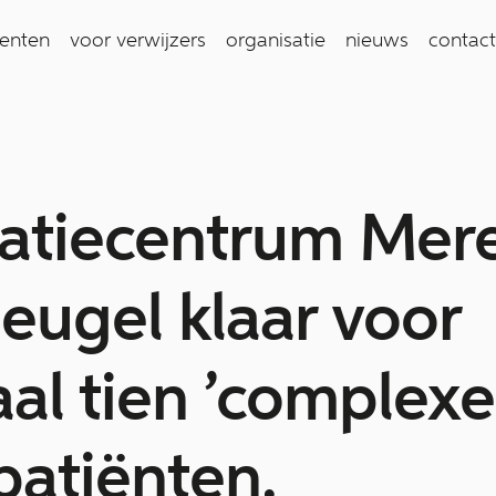
ienten
voor verwijzers
organisatie
nieuws
contact
datiecentrum Me
leugel klaar voor
l tien ’complexe
patiënten.