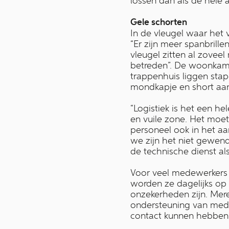
lossen dan als de hele af
Gele schorten
In de vleugel waar het
“Er zijn meer spanbrill
vleugel zitten al zovee
betreden”. De woonkamer
trappenhuis liggen stap
mondkapje en short aan
“Logistiek is het een he
en vuile zone. Het moet
personeel ook in het aa
we zijn het niet gewe
de technische dienst a
Voor veel medewerkers i
worden ze dagelijks op
onzekerheden zijn. Mer
ondersteuning van mede
contact kunnen hebben m