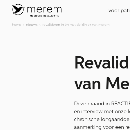
voor pat
home
nieuws
revalideren in én met de kliniek van merem
Revalid
van M
Deze maand in REACTIE!,
en interview met onze 
chronische longaandoeni
aanmerking voor een rev