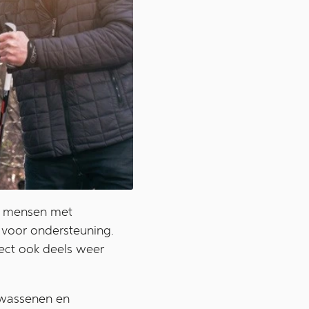
or mensen met
g voor ondersteuning.
ect ook deels weer
olwassenen en