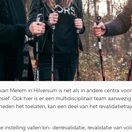
ek van Merem in Hilversum is net als in andere centra vo
ief. Ook hier is er een multidisciplinair team aanwezi
den het toelaten, kan een deel van het revalidatietraj
instelling vallen kin- derrevalidatie, revalidatie van v