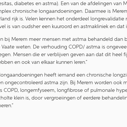
sitas, diabetes en astma). Een van de afdelingen van M
plex chronische longaandoeningen. Daarmee is Merem 
land rijk is. Velen kennen het onderdeel longrevalidat
el is van oudsher een kuuroord en astmakliniek en dat 
n bij Merem meer mensen met astma behandeld dan bij
 de Vaate weten. De verhouding COPD/ astma is ongevee
egen. Mensen die er verblijven geven aan dat dit heel fi
bben en ook van elkaar kunnen leren.”
 longaandoeningen heeft iemand een chronische longzi
en ongecontroleerd astma zijn. Bij Merem worden ook
ls COPD, longemfyseem, longfibrose of pulmonale hype
holte klein is, door vergroeiingen of eerdere behandeli
eren.”