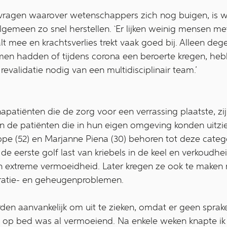
vragen waarover wetenschappers zich nog buigen, is 
algemeen zo snel herstellen. `Er lijken weinig mensen m
alt mee en krachtsverlies trekt vaak goed bij. Alleen de
en hadden of tijdens corona een beroerte kregen, he
revalidatie nodig van een multidisciplinair team.’
atiënten die de zorg voor een verrassing plaatste, zijn 
 de patiënten die in hun eigen omgeving konden uitziek
ppe (52) en Marjanne Piena (30) behoren tot deze categ
de eerste golf last van kriebels in de keel en verkoudh
 extreme vermoeidheid. Later kregen ze ook te maken 
tratie- en geheugenproblemen.
den aanvankelijk om uit te zieken, omdat er geen sprak
en op bed was al vermoeiend. Na enkele weken knapte ik