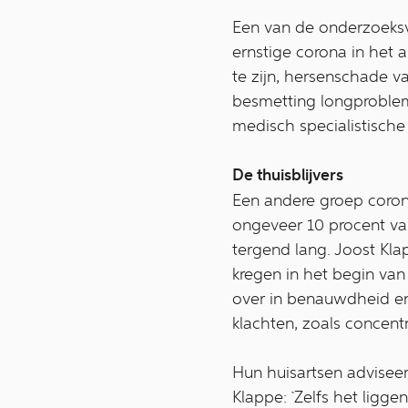
Een van de onderzoeks
ernstige corona in het 
te zijn, hersenschade v
besmetting longproblem
medisch specialistische 
De thuisblijvers
Een andere groep coronap
ongeveer 10 procent van
tergend lang. Joost Kla
kregen in het begin van 
over in benauwdheid en
klachten, zoals concen
Hun huisartsen adviseer
Klappe: `Zelfs het ligg