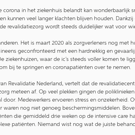
 corona in het ziekenhuis belandt kan wonderbaarlijk sn
eken kunnen veel langer klachten blijven houden. Dank
de revalidatiezorg wordt steeds duidelijker wat voor wie
randeren. Het is maart 2020 als zorgverleners nog met 
 ineens geconfronteerd met een hardnekkig en gevaarli
De ziekenhuizen, waar de ic’s steeds voller komen te li
 om bij te springen en coronapatiënten over te nemen.
van Revalidatie Nederland, vertelt dat de revalidatiecen
zorg meteen af. Op veel plekken gingen de poliklinieken 
 door. Medewerkers ervoeren stress en onzekerheid. Ov
er waren nog niet genoeg beschermingsmiddelen. Bove
nten die gemiddeld drie weken op de intensive care 
plexe patiënten. Niemand wist nog wat de juiste behan