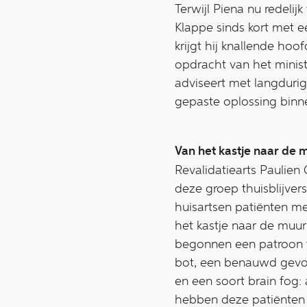
Terwijl Piena nu redeli
Klappe sinds kort met e
krijgt hij knallende hoo
opdracht van het minis
adviseert met langdurig
gepaste oplossing binne
Van het kastje naar de 
Revalidatiearts Paulien
deze groep thuisblijver
huisartsen patiënten m
het kastje naar de muur
begonnen een patroon t
bot, een benauwd gevoe
en een soort brain fog:
hebben deze patiënten v