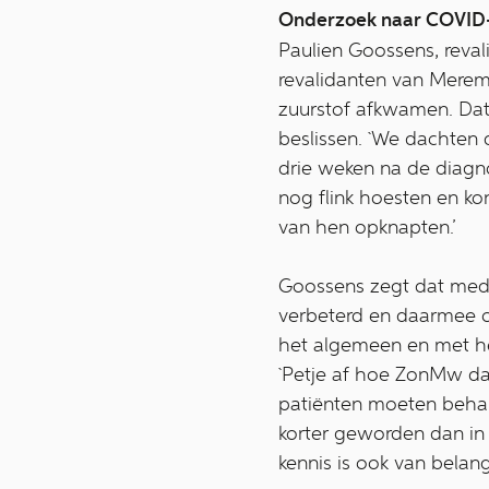
Onderzoek naar COVID
Paulien Goossens, reval
revalidanten van Merem
zuurstof afkwamen. Dat
beslissen. `We dachten 
drie weken na de diagn
nog flink hoesten en k
van hen opknapten.’
Goossens zegt dat mede 
verbeterd en daarmee 
het algemeen en met h
`Petje af hoe ZonMw da
patiënten moeten behand
korter geworden dan in 
kennis is ook van belang