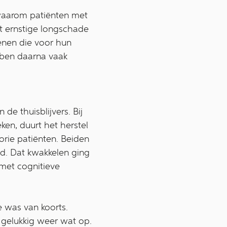
waarom patiënten met
et ernstige longschade
genen die voor hun
bben daarna vaak
de thuisblijvers. Bij
en, duurt het herstel
orie patiënten. Beiden
eid. Dat kwakkelen ging
met cognitieve
e was van koorts.
 gelukkig weer wat op.