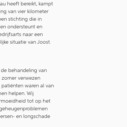
eau heeft bereikt, kampt
ng van vier kilometer
en stichting die in
sen ondersteunt en
drijfsarts naar een
ke situatie van Joost.
ij de behandeling van
 de zomer verwezen
 patiënten waren al van
hen helpen. Wij
rmoeidheid tot op het
g, geheugenproblemen
 Hersen- en longschade