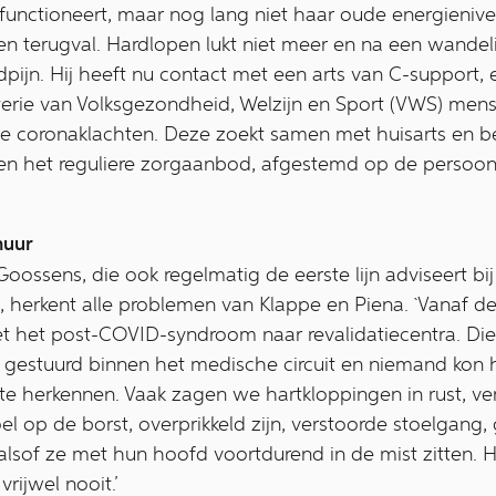
jk functioneert, maar nog lang niet haar oude energieniv
en terugval. Hardlopen lukt niet meer en na een wandeli
fdpijn. Hij heeft nu contact met een arts van C-support, e
terie van Volksgezondheid, Welzijn en Sport (VWS) men
e coronaklachten. Deze zoekt samen met huisarts en be
n het reguliere zorgaanbod, afgestemd op de persoonlij
muur
 Goossens, die ook regelmatig de eerste lijn adviseert b
s, herkent alle problemen van Klappe en Piena. `Vanaf
et het post-COVID-syndroom naar revalidatiecentra. Die
 gestuurd binnen het medische circuit en niemand kon 
e herkennen. Vaak zagen we hartkloppingen in rust, ve
l op de borst, overprikkeld zijn, verstoorde stoelgan
 alsof ze met hun hoofd voortdurend in de mist zitten.
rijwel nooit.’