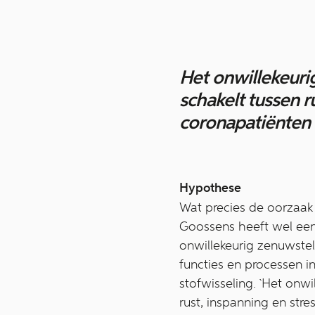
Het onwillekeuri
schakelt tussen r
coronapatiënten w
Hypothese
Wat precies de oorzaak i
Goossens heeft wel een 
onwillekeurig zenuwstel
functies en processen i
stofwisseling. `Het onw
rust, inspanning en stre