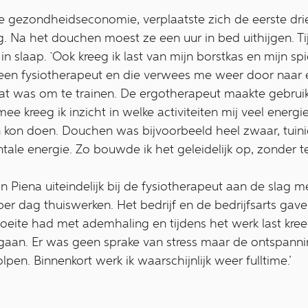
de gezondheidseconomie, verplaatste zich de eerste d
. Na het douchen moest ze een uur in bed uithijgen. Tij
 in slaap. `Ook kreeg ik last van mijn borstkas en mijn sp
en fysiotherapeut en die verwees me weer door naar 
taat was om te trainen. De ergotherapeut maakte gebr
ee kreeg ik inzicht in welke activiteiten mij veel energi
 kon doen. Douchen was bijvoorbeeld heel zwaar, tuini
ntale energie. Zo bouwde ik het geleidelijk op, zonder tel
n Piena uiteindelijk bij de fysiotherapeut aan de slag 
er dag thuiswerken. Het bedrijf en de bedrijfsarts gaven
eite had met ademhaling en tijdens het werk last kree
gaan. Er was geen sprake van stress maar de ontspanni
en. Binnenkort werk ik waarschijnlijk weer fulltime.’