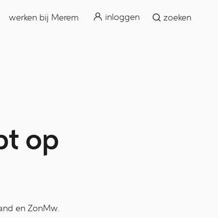
zoeken
inloggen
werken bij Merem
zoeken
pt op
rland en ZonMw.