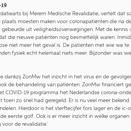
-19
idatiearts bij Merem Medische Revalidatie, vertelt dat 
 plaats moesten maken voor coronapatiënten die na de
 gebeurde uit veiligheidsoverwegingen. Met de kennis 
dat die nieuwe patiënten nog besmettelijk waren. Inmi
ose niet meer het geval is. De patiënten met wie we t
onden fysiek echt helemaal niets meer. Bijzonder was w
dankzij ZonMw het inzicht in het virus en de gevolgen 
ook de behandeling van patiënten. ZonMw financiert g
et COVID-19 programma het Nederlandse corona-onderz
t toen zo snel had geregeld. Er is nu veel meer beken
elen. Hierdoor is het sterftecijfer fors lager en de ic-
de eerste golf. Ook is er meer inzicht in welke organen
 voor de revalidatie.’