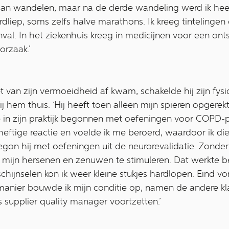
n wandelen, maar na de derde wandeling werd ik heel
rdliep, soms zelfs halve marathons. Ik kreeg tintelingen
val. In het ziekenhuis kreeg in medicijnen voor een ont
orzaak.’
van zijn vermoeidheid af kwam, schakelde hij zijn fysi
 hem thuis. `Hij heeft toen alleen mijn spieren opgerek
we in zijn praktijk begonnen met oefeningen voor COPD-
eftige reactie en voelde ik me beroerd, waardoor ik di
gon hij met oefeningen uit de neurorevalidatie. Zonde
jn hersenen en zenuwen te stimuleren. Dat werkte be
hijnselen kon ik weer kleine stukjes hardlopen. Eind vorig
manier bouwde ik mijn conditie op, namen de andere kla
s supplier quality manager voortzetten.’